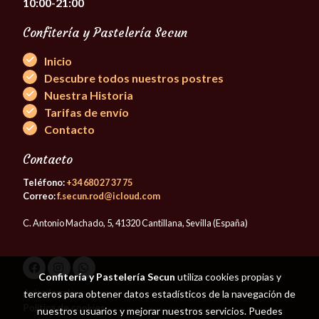
10:00-21:00
Confitería y Pastelería Secun
Inicio
Descubre todos nuestros postres
Nuestra Historia
Tarifas de envío
Contacto
Contacto
Teléfono:
+34 680 27 37 75
Correo:
f.secun.rod@icloud.com
C. Antonio Machado, 5, 41320 Cantillana, Sevilla (España)
Confitería y Pastelería Secun
utiliza cookies propias y
Aviso legal
terceros para obtener datos estadísticos de la navegación de
Política de cookies
nuestros usuarios y mejorar nuestros servicios. Puedes